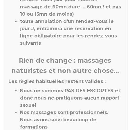
futon
massage de 60mn dure … 60mn ! et pas
45mn à 150€ | 60mn 210€
10 ou 15mn de moins)
t
oute annulation d’un rendez-vous le
jour J, entraînera une réservation en
Les spécialités pour
ligne obligatoire pour les rendez-vous
suivants
femmes
Rien de change : massages
L’échange mutuel
naturistes et non autre chose…
Vous souhaitez rendre la
pareille !
Les règles habituelles restent valides :
Nous ne sommes PAS DES ESCORTES et
1ère fois : mutuel pour
donc nous ne pratiquons aucun rapport
les nouvelles sur futon
sexuel
60mn à 200€ | 90mn à
Nos massages sont professionnels
250€
.
Nous avons suivi beaucoup de
formations