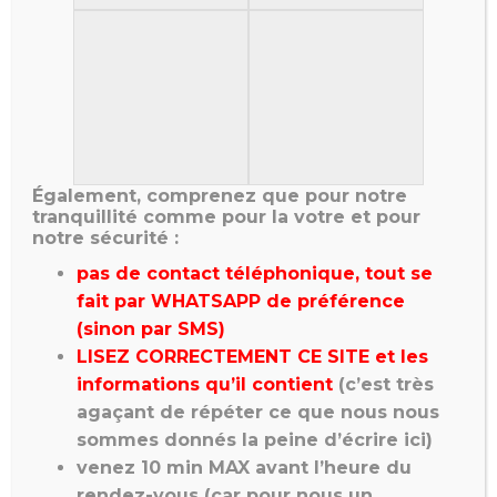
pareille !
Mutuel pour les habitués
respectueux sur futon
60mn à 250€ | 90mn à
375€
Également, comprenez que pour notre
tranquillité comme pour la votre et pour
UNIQUEMENT SI VOUS
notre sécurité :
ÊTES HABITUÉ ET
pas de contact téléphonique, tout se
SI VOUS ÊTES DÉJÀ VENU
fait par WHATSAPP de préférence
POUR
(sinon par SMS)
UN ÉCHANGE MUTUEL
LISEZ CORRECTEMENT CE SITE
et les
POUR HABITUÉ
informations qu’il contient
(c’est très
Body Body + Mutuel
agaçant de répéter ce que nous nous
Un ‘must’ réservé aux
sommes donnés la peine d’écrire ici)
habitués
venez
10 min MAX avant
l’heure du
Massage sensuel sur
rendez-vous (car pour nous un