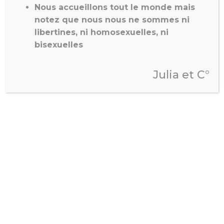
UNIQUEMENT SI
Nous accueillons tout le monde mais
VOUS ÊTES DÉJÀ VENUE
notez que nous nous ne sommes ni
POUR UN MUTUEL
libertines, ni homosexuelles, ni
L’échange mutuel pour
bisexuelles
habituées
Vous souhaitez rendre la
Julia et C°
pareille !
Mutuel pour les
habituées respectueuses
sur futon
60mn à 250€ | 90mn à
375€
Body Body avec un
homme
Osez… vous en
redemanderez !