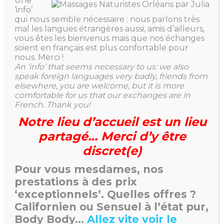
Une
Calinothérapie naturiste
‘info’
Testez la calinothérapie ! A
qui nous semble nécessaire : nous parlons très
mal les langues étrangères aussi, amis d’ailleurs,
la fois tactile et sensorielle
vous êtes les bienvenus mais que nos échanges
destinée à renforcer votre
soient en français est plus confortable pour
bien-être physique et
nous. Merci !
An ‘info’ that seems necessary to us: we also
émotionnel !
speak foreign languages very badly, friends from
elsewhere, you are welcome, but it is more
Calinothérapie naturiste
comfortable for us that our exchanges are in
sur futon
French. Thank you!
60mn à 100€
Notre lieu d’accueil est un lieu
partagé… Merci d’y être
Californien pour homme
discret(e)
Accordez-vous un moment
Pour vous mesdames, nos
de bien-être et d’extase
prestations à des prix
pour un véritable lâcher-
‘exceptionnels’. Quelles offres ?
prise.
Californien ou Sensuel à l’état pur,
Massage Californien sur
Body Body…
Allez vite voir le