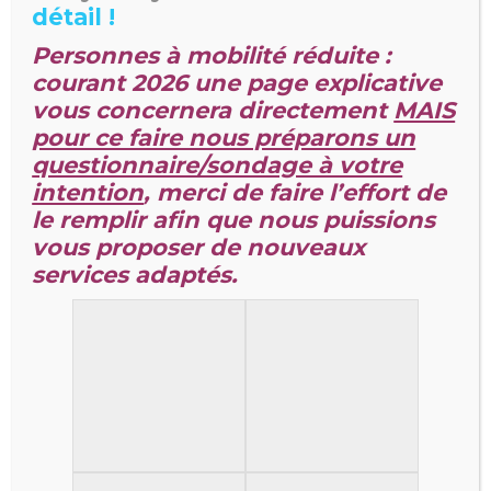
table corps entier
détail !
60mn à 99€ | 90mn 129€
Personnes à mobilité réduite :
courant 2026 une page explicative
Massage Californien sur
vous concernera directement
MAIS
table une seule zone
pour ce faire nous préparons un
30mn à 59€
questionnaire/sondage à votre
intention
, merci de faire l’effort de
Uniquement pour les
le remplir afin que nous puissions
vous proposer de
nouv
eaux
habitués
services adaptés.
SEULEMENT POUR
LES HABITUÉS
RESPECTUEUX !!!
Les plaisirs défendus sur
futon
Masseuse habillée