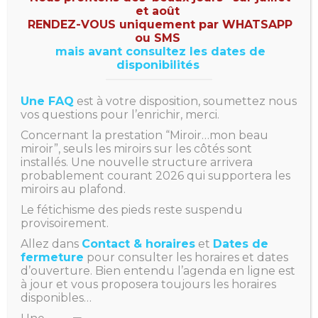
Masseuse en lingerie
et août
RENDEZ-VOUS uniquement par WHATSAPP
sexy sur futon
ou SMS
30mn à 90€
mais avant consultez les dates de
disponibilités
Masseuse nue sur futon
30mn à 100€
Une FAQ
est à votre disposition, soumettez nous
vos questions pour l’enrichir, merci.
Concernant la prestation “Miroir…mon beau
SERA PROPOSÉ TRÈS
miroir”, seuls les miroirs sur les côtés sont
BIENTÔT…PATIENCE !
installés. Une nouvelle structure arrivera
probablement courant 2026 qui supportera les
Le Touch’Sensas
miroirs au plafond.
Le massage le plus original
Le fétichisme des pieds reste suspendu
Massage Touch’Sensas
provisoirement.
sur futon
Allez dans
Contact & horaires
et
Dates de
fermeture
pour consulter les horaires et dates
30mn à 100€ | 45mn à
d’ouverture. Bien entendu l’agenda en ligne est
150€
à jour et vous proposera toujours les horaires
disponibles…