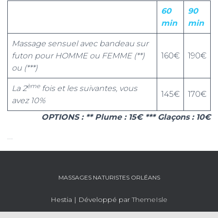
60
90
min
min
Massage sensuel avec bandeau sur
futon pour HOMME ou FEMME (**)
160€
190€
ou (***)
ème
La 2
fois et les suivantes, vous
145€
170€
avez 10%
OPTIONS : ** Plume : 15€ *** Glaçons : 10€
…
MASSAGES NATURISTES ORLÉANS
Hestia | Développé par
ThemeIsle