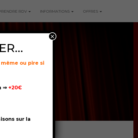
PRENDRE RDV
INFORMATIONS
OFFRES
×
UER…
r même ou pire si
0h ⇒
+20€
sons sur la