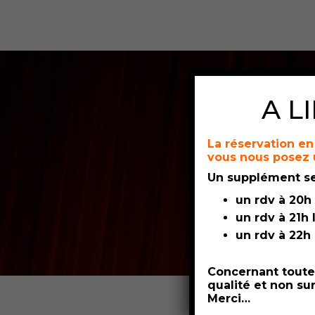
Security check failed
A L
La
réservation en 
vous nous posez 
Un supplément s
un rdv à 20h
un rdv à 21h
un rdv à 22h
Concernant toute
qualité et non sur
Merci…