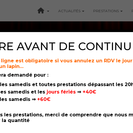
ACTUALITÉS
PRESTATIONS
IRE AVANT DE CONTIN
ligne est obligatoire
si vous annulez un RDV le jou
un lapin…
Massages Duo
era demandé pour :
 les samedis et toutes prestations dépassant les 2
 les samedis et les
jours fériés
⇒
+40€
 les samedis ⇒
+60€
s les prestations, merci de comprendre que nous mi
 la quantité